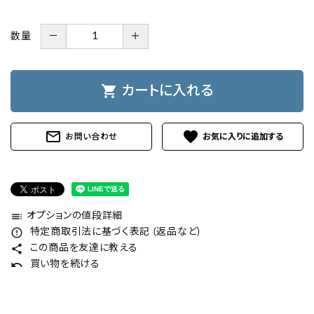
数量
－
＋
shopping_cart
カートに入れる
mail_outline
favorite
お問い合わせ
toc
オプションの値段詳細
error_outline
特定商取引法に基づく表記 (返品など)
share
この商品を友達に教える
undo
買い物を続ける