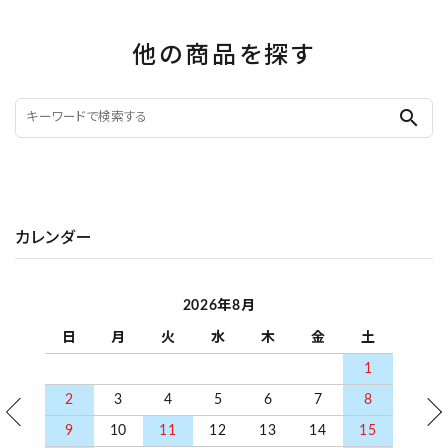
他の商品を探す
search
カレンダー
2026年8月
日
月
火
水
木
金
土
1
2
3
4
5
6
7
8
9
10
11
12
13
14
15