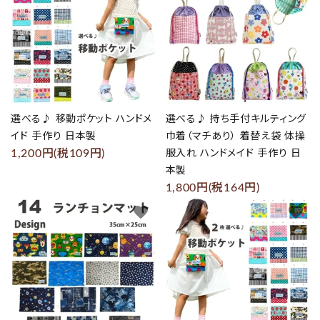
選べる♪ 移動ポケット ハンドメ
選べる♪ 持ち手付キルティング
イド 手作り 日本製
巾着（マチあり） 着替え袋 体操
1,200円(税109円)
服入れ ハンドメイド 手作り 日
本製
1,800円(税164円)
favorite
favorite