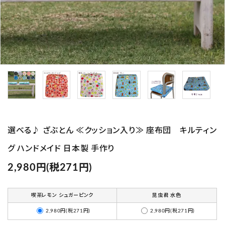
プライバシーポリシー
特定商取引法について
お問い合わせ
Instagram
選べる♪ ざぶとん ≪クッション入り≫ 座布団 キルティン
グ ハンドメイド 日本製 手作り
2,980円(税271円)
喫茶レモン シュガーピンク
昆虫君 水色
2,980円(税271円)
2,980円(税271円)