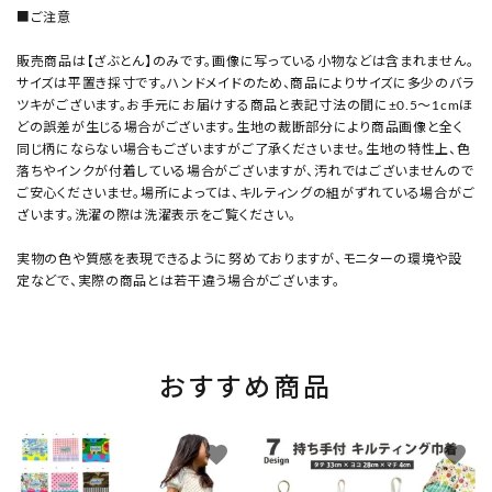
■ご注意
販売商品は【ざぶとん】のみです。画像に写っている小物などは含まれません。
サイズは平置き採寸です。ハンドメイドのため、商品によりサイズに多少のバラ
ツキがございます。お手元にお届けする商品と表記寸法の間に±0.5～1cmほ
どの誤差が生じる場合がございます。生地の裁断部分により商品画像と全く
同じ柄にならない場合もございますがご了承くださいませ。生地の特性上、色
落ちやインクが付着している場合がございますが、汚れではございませんので
ご安心くださいませ。場所によっては、キルティングの組がずれている場合がご
ざいます。洗濯の際は洗濯表示をご覧ください。
実物の色や質感を表現できるように努めておりますが、モニターの環境や設
定などで、実際の商品とは若干違う場合がございます。
おすすめ商品
favorite
favorite