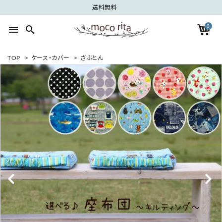
送料無料
0
menu
search
TOP
>
ケース・カバー
>
ざぶとん
search
ACCOUNT MENU
ようこそ ゲスト 様
meeting_room
person
ログイン
新規会員登録
カテゴリーから探す
グループから探す
ご利用ガイド