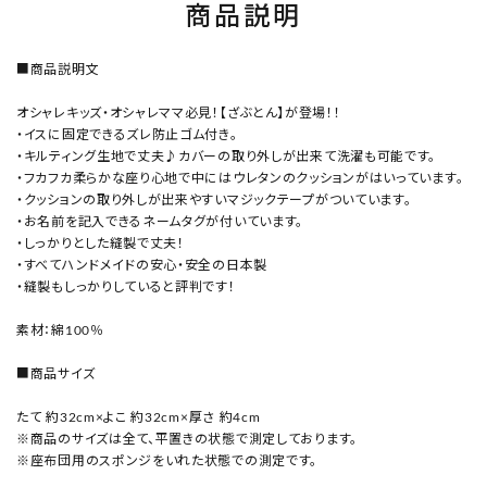
商品説明
■商品説明文
オシャレキッズ・オシャレママ必見！【ざぶとん】が登場！！
・イスに固定できるズレ防止ゴム付き。
・キルティング生地で丈夫♪カバーの取り外しが出来て洗濯も可能です。
・フカフカ柔らかな座り心地で中にはウレタンのクッションがはいっています。
・クッションの取り外しが出来やすいマジックテープがついています。
・お名前を記入できるネームタグが付いています。
・しっかりとした縫製で丈夫！
・すべてハンドメイドの安心・安全の日本製
・縫製もしっかりしていると評判です！
素材：綿100％
■商品サイズ
たて 約32cm×よこ 約32cm×厚さ 約4cm
※商品のサイズは全て、平置きの状態で測定しております。
※座布団用のスポンジをいれた状態での測定です。