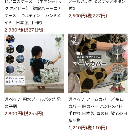
ピアニカケース 【ネオンチェッ
プールバッグ ≪スナップボタン
ク ネイビー】 鍵盤ハーモニカ
付≫
2,500円(税227円)
ケース キルティン ハンドメ
イド 日本製 手作り
2,980円(税271円)
favorite
favorite
選べる♪ 撥水プールバッグ 男
選べる♪ アームカバー／袖口
の子柄
カバー 腕カバー ハンドメイド
2,800円(税255円)
手作り 日本製 母の日 敬老の日
贈り物
1,210円(税110円)