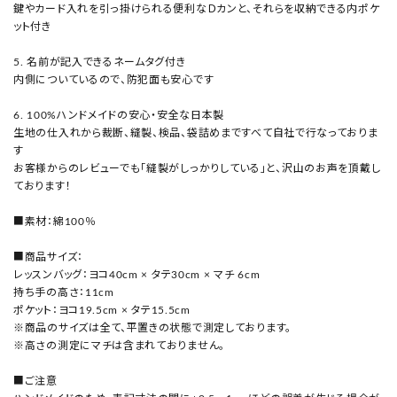
鍵やカード入れを引っ掛けられる便利なＤカンと、それらを収納できる内ポケ
ット付き
5. 名前が記入できるネームタグ付き
内側についているので、防犯面も安心です
6. 100%ハンドメイドの安心・安全な日本製
生地の仕入れから裁断、縫製、検品、袋詰めまですべて自社で行なっておりま
す
お客様からのレビューでも「縫製がしっかりしている」と、沢山のお声を頂戴し
ております！
■素材：綿100％
■商品サイズ：
レッスンバッグ：ヨコ40cm × タテ30cm × マチ 6cm
持ち手の高さ：11cm
ポケット：ヨコ19.5cm × タテ15.5cm
※商品のサイズは全て、平置きの状態で測定しております。
※高さの測定にマチは含まれておりません。
■ご注意