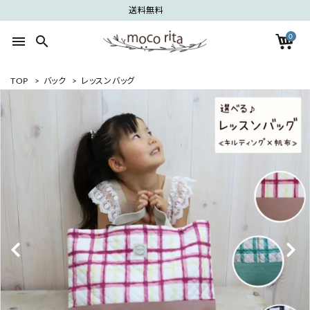
送料無料
0
menu
search
TOP
>
バック
>
レッスンバッグ
search
ACCOUNT MENU
ようこそ ゲスト 様
meeting_room
person
ログイン
新規会員登録
カテゴリーから探す
グループから探す
ご利用ガイド