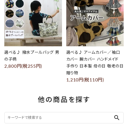
選べる♪ 撥水プールバッグ 男
選べる♪ アームカバー／袖口
の子柄
カバー 腕カバー ハンドメイド
2,800円(税255円)
手作り 日本製 母の日 敬老の日
贈り物
1,210円(税110円)
他の商品を探す
search