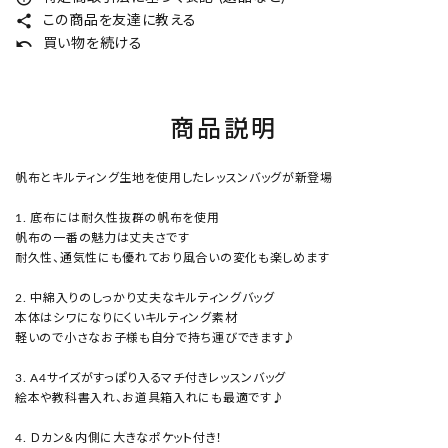
share
この商品を友達に教える
undo
買い物を続ける
商品説明
帆布とキルティング生地を使用したレッスンバッグが新登場
1. 底布には耐久性抜群の帆布を使用
帆布の一番の魅力は丈夫さです
耐久性、通気性にも優れており風合いの変化も楽しめます
2. 中綿入りのしっかり丈夫なキルティングバッグ
本体はシワになりにくいキルティング素材
軽いので小さなお子様も自分で持ち運びできます♪
3. A4サイズがすっぽり入るマチ付きレッスンバッグ
絵本や教科書入れ、お道具箱入れにも最適です♪
4. Ｄカン＆内側に大きなポケット付き！