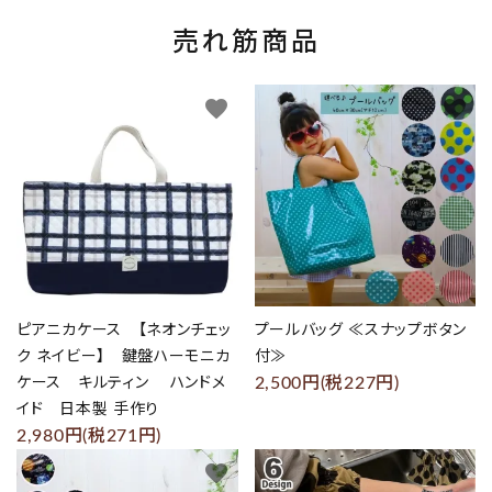
売れ筋商品
favorite
favorite
ピアニカケース 【ネオンチェッ
プールバッグ ≪スナップボタン
ク ネイビー】 鍵盤ハーモニカ
付≫
2,500円(税227円)
ケース キルティン ハンドメ
イド 日本製 手作り
2,980円(税271円)
favorite
favorite