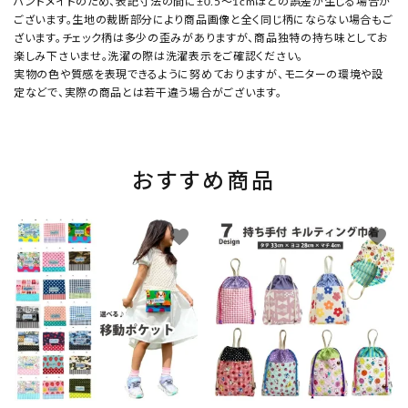
ハンドメイドのため、表記寸法の間に±0.5～1cmほどの誤差が生じる場合が
ございます。生地の裁断部分により商品画像と全く同じ柄にならない場合もご
ざいます。チェック柄は多少の歪みがありますが、商品独特の持ち味としてお
楽しみ下さいませ。洗濯の際は洗濯表示をご確認ください。
実物の色や質感を表現できるように努めておりますが、モニターの環境や設
定などで、実際の商品とは若干違う場合がございます。
おすすめ商品
favorite
favorite