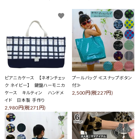
favorite
favorite
ピアニカケース 【ネオンチェッ
プールバッグ ≪スナップボタン
ク ネイビー】 鍵盤ハーモニカ
付≫
2,500円(税227円)
ケース キルティン ハンドメ
イド 日本製 手作り
2,980円(税271円)
favorite
favorite