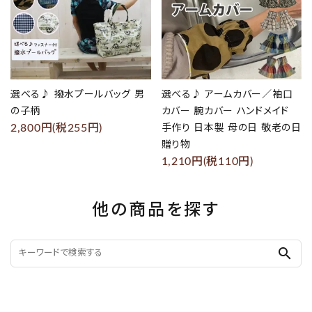
選べる♪ 撥水プールバッグ 男
選べる♪ アームカバー／袖口
の子柄
カバー 腕カバー ハンドメイド
2,800円(税255円)
手作り 日本製 母の日 敬老の日
贈り物
1,210円(税110円)
他の商品を探す
search