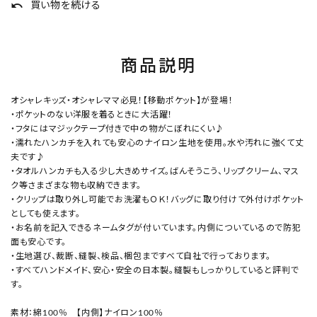
undo
買い物を続ける
商品説明
オシャレキッズ・オシャレママ必見！【移動ポケット】が登場！
・ポケットのない洋服を着るときに大活躍！
・フタにはマジックテープ付きで中の物がこぼれにくい♪
・濡れたハンカチを入れても安心のナイロン生地を使用。水や汚れに強くて丈
夫です♪
・タオルハンカチも入る少し大きめサイズ。ばんそうこう、リップクリーム、マス
ク等さまざまな物も収納できます。
・クリップは取り外し可能でお洗濯もＯＫ！バッグに取り付けて外付けポケット
としても使えます。
・お名前を記入できるネームタグが付いています。内側についているので防犯
面も安心です。
・生地選び、裁断、縫製、検品、梱包まですべて自社で行っております。
・すべてハンドメイド、安心・安全の日本製。縫製もしっかりしていると評判で
す。
素材：綿100％ 【内側】ナイロン100％