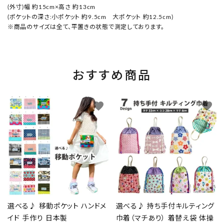
(外寸)幅 約15cm×高さ 約13cm
(ポケットの深さ:小ポケット 約9.5cm 大ポケット 約12.5cm)
※商品のサイズは全て、平置きの状態で測定しております。
おすすめ商品
favorite
favorite
選べる♪ 移動ポケット ハンドメ
選べる♪ 持ち手付キルティング
イド 手作り 日本製
巾着（マチあり） 着替え袋 体操