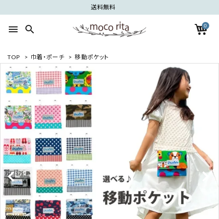
送料無料
0
menu
search
TOP
>
巾着・ポーチ
>
移動ポケット
search
ACCOUNT MENU
ようこそ ゲスト 様
meeting_room
person
ログイン
新規会員登録
カテゴリーから探す
グループから探す
ご利用ガイド