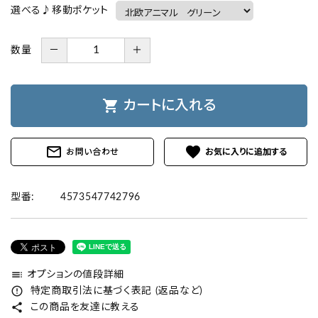
選べる♪移動ポケット
数量
－
＋
shopping_cart
カートに入れる
mail_outline
favorite
お問い合わせ
型番:
4573547742796
toc
オプションの値段詳細
error_outline
特定商取引法に基づく表記 (返品など)
share
この商品を友達に教える