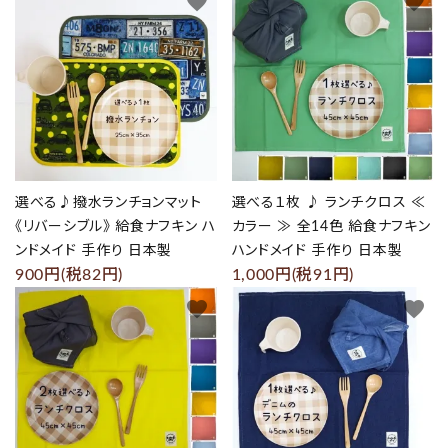
favorite
favorite
選べる♪撥水ランチョンマット
選べる１枚 ♪ ランチクロス ≪
《リバーシブル》 給食ナフキン ハ
カラー ≫ 全14色 給食ナフキン
ンドメイド 手作り 日本製
ハンドメイド 手作り 日本製
900円(税82円)
1,000円(税91円)
favorite
favorite