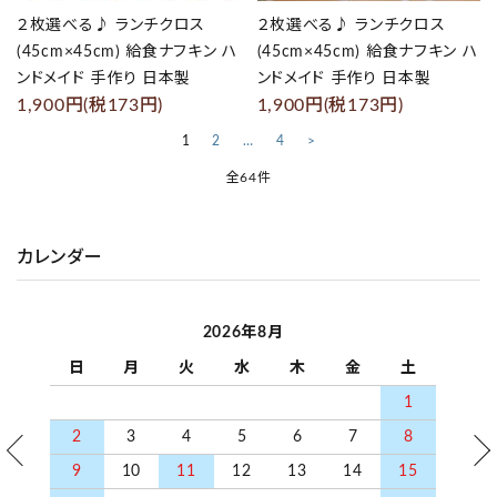
２枚選べる♪ ランチクロス
２枚選べる♪ ランチクロス
(45cm×45cm) 給食ナフキン ハ
(45cm×45cm) 給食ナフキン ハ
ンドメイド 手作り 日本製
ンドメイド 手作り 日本製
1,900円(税173円)
1,900円(税173円)
1
2
…
4
>
全64件
カレンダー
キーワード
2026年8月
カテゴリー
日
月
火
水
木
金
土
1
2
3
4
5
6
7
8
9
10
11
12
13
14
15
検索する