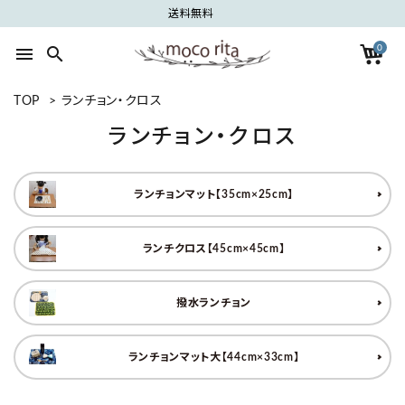
送料無料
0
menu
search
TOP
>
ランチョン・クロス
search
ランチョン・クロス
ACCOUNT MENU
ランチョンマット【35cm×25cm】
ようこそ ゲスト 様
meeting_room
person
ログイン
新規会員登録
ランチクロス【45cm×45cm】
カテゴリーから探す
撥水ランチョン
グループから探す
ランチョンマット大【44cm×33cm】
ご利用ガイド