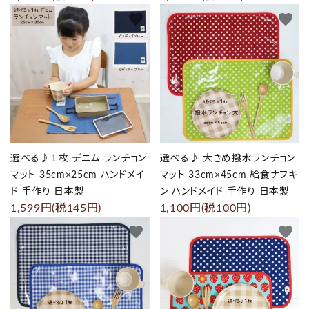
favorite
favorite
選べる♪１枚 デニム ランチョン
選べる♪ 大きめ撥水ランチョン
マット 35cm×25cm ハンドメイ
マット 33cm×45cm 給食ナフキ
ド 手作り 日本製
ン ハンドメイド 手作り 日本製
1,599円(税145円)
1,100円(税100円)
favorite
favorite