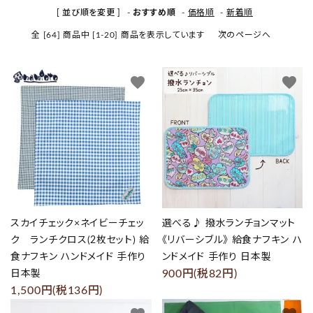
[ 並び順を変更 ]
-
おすすめ順
-
価格順
-
新着順
プライバシーポリシー
全 [64] 商品中 [1-20] 商品を表示しています
次のページへ
特定商取引法について
favorite
favorite
お問い合わせ
Instagram
スカイチェック×ネイビーチェッ
選べる♪ 撥水ランチョンマット
ク ランチクロス(2枚セット) 給
《リバーシブル》 給食ナフキン ハ
食ナフキン ハンドメイド 手作り
ンドメイド 手作り 日本製
900円(税82円)
日本製
1,500円(税136円)