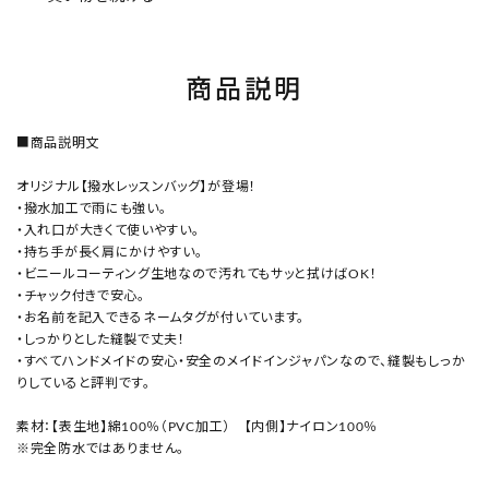
商品説明
■商品説明文
オリジナル【撥水レッスンバッグ】が登場！
・撥水加工で雨にも強い。
・入れ口が大きくて使いやすい。
・持ち手が長く肩にかけやすい。
・ビニールコーティング生地なので汚れてもサッと拭けばOK！
・チャック付きで安心。
・お名前を記入できるネームタグが付いています。
・しっかりとした縫製で丈夫！
・すべてハンドメイドの安心・安全のメイドインジャパンなので、縫製もしっか
りしていると評判です。
素材：【表生地】綿100％（PVC加工） 【内側】ナイロン100％
※完全防水ではありません。