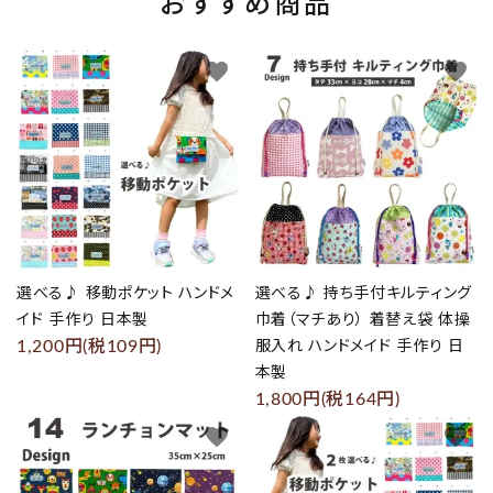
おすすめ商品
favorite
favorite
選べる♪ 移動ポケット ハンドメ
選べる♪ 持ち手付キルティング
イド 手作り 日本製
巾着（マチあり） 着替え袋 体操
1,200円(税109円)
服入れ ハンドメイド 手作り 日
本製
1,800円(税164円)
favorite
favorite