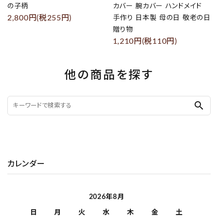
の子柄
カバー 腕カバー ハンドメイド
2,800円(税255円)
手作り 日本製 母の日 敬老の日
贈り物
1,210円(税110円)
他の商品を探す
search
カレンダー
2026年8月
日
月
火
水
木
金
土