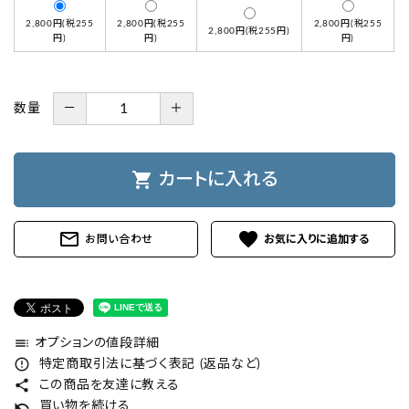
2,800円(税255
2,800円(税255
2,800円(税255
2,800円(税255円)
円)
円)
円)
数量
－
＋
shopping_cart
カートに入れる
mail_outline
favorite
お問い合わせ
toc
オプションの値段詳細
error_outline
特定商取引法に基づく表記 (返品など)
share
この商品を友達に教える
undo
買い物を続ける