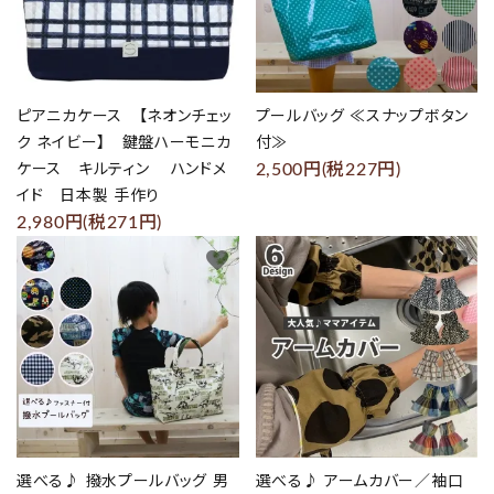
ピアニカケース 【ネオンチェッ
プールバッグ ≪スナップボタン
ク ネイビー】 鍵盤ハーモニカ
付≫
2,500円(税227円)
ケース キルティン ハンドメ
イド 日本製 手作り
2,980円(税271円)
favorite
favorite
選べる♪ 撥水プールバッグ 男
選べる♪ アームカバー／袖口