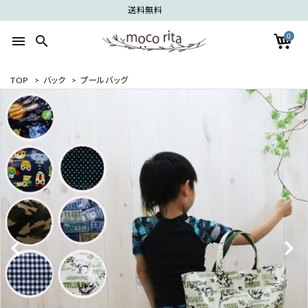
送料無料
0
menu
search
TOP
>
バック
>
プールバッグ
search
ACCOUNT MENU
ようこそ ゲスト 様
meeting_room
person
ログイン
新規会員登録
カテゴリーから探す
グループから探す
ご利用ガイド