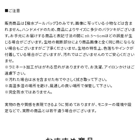
■ご注意
販売商品は【撥水プールバッグ】のみです。画像に写っている小物などは含ま
れません。ハンドメイドのため、商品によりサイズに多少のバラツキがございま
す。お手元にお届けする商品と表記寸法の間に±0.5～1cmほどの誤差が生
じる場合がございます。生地の裁断部分により商品画像と全く同じ柄にならな
い場合もございますがご了承くださいませ。生地の特性上、色落ちやインクが
付着している場合がございますが、汚れではございませんのでご安心ください
ませ。
※ラミネート加工がはがれる恐れがありますので、お洗濯、アイロンかけはご
遠慮下さい。
※汚れた場合は水を含ませた布でやさしく拭き取って下さい。
※高温多湿の場所を避け、風通しの良い場所で保管して下さい。
※完全防水ではありません。
実物の色や質感を表現できるように努めておりますが、モニターの環境や設
定などで、実際の商品とは若干違う場合がございます。