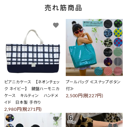
売れ筋商品
favorite
favorite
ピアニカケース 【ネオンチェッ
プールバッグ ≪スナップボタン
ク ネイビー】 鍵盤ハーモニカ
付≫
2,500円(税227円)
ケース キルティン ハンドメ
イド 日本製 手作り
2,980円(税271円)
favorite
favorite