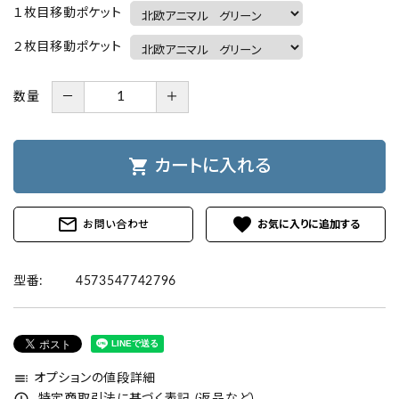
１枚目移動ポケット
２枚目移動ポケット
数量
－
＋
shopping_cart
カートに入れる
mail_outline
favorite
お問い合わせ
型番:
4573547742796
toc
オプションの値段詳細
error_outline
特定商取引法に基づく表記 (返品など)