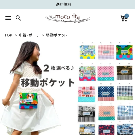
送料無料
0
menu
search
TOP
>
巾着・ポーチ
>
移動ポケット
search
ACCOUNT MENU
ようこそ ゲスト 様
meeting_room
person
ログイン
新規会員登録
カテゴリーから探す
グループから探す
ご利用ガイド