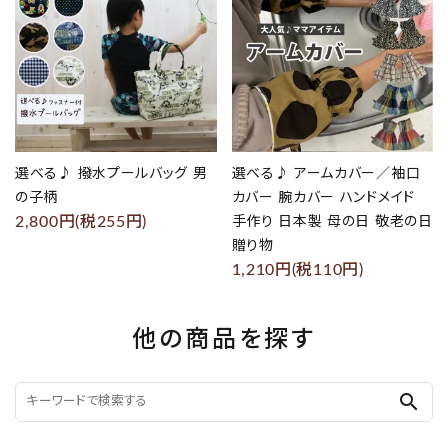
選べる♪ 撥水プールバッグ 男
選べる♪ アームカバー／袖口
の子柄
カバー 腕カバー ハンドメイド
2,800円(税255円)
手作り 日本製 母の日 敬老の日
贈り物
1,210円(税110円)
他の商品を探す
search