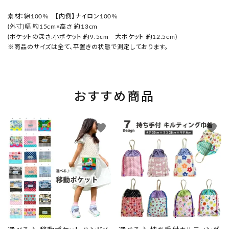
素材：綿100％ 【内側】ナイロン100％
(外寸)幅 約15cm×高さ 約13cm
(ポケットの深さ:小ポケット 約9.5cm 大ポケット 約12.5cm)
※商品のサイズは全て、平置きの状態で測定しております。
おすすめ商品
favorite
favorite