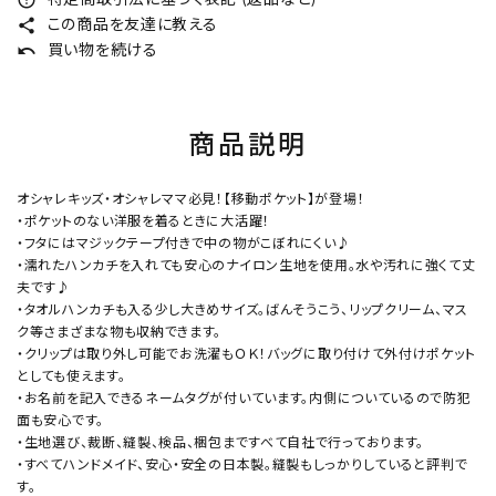
share
この商品を友達に教える
undo
買い物を続ける
商品説明
オシャレキッズ・オシャレママ必見！【移動ポケット】が登場！
・ポケットのない洋服を着るときに大活躍！
・フタにはマジックテープ付きで中の物がこぼれにくい♪
・濡れたハンカチを入れても安心のナイロン生地を使用。水や汚れに強くて丈
夫です♪
・タオルハンカチも入る少し大きめサイズ。ばんそうこう、リップクリーム、マス
ク等さまざまな物も収納できます。
・クリップは取り外し可能でお洗濯もＯＫ！バッグに取り付けて外付けポケット
としても使えます。
・お名前を記入できるネームタグが付いています。内側についているので防犯
面も安心です。
・生地選び、裁断、縫製、検品、梱包まですべて自社で行っております。
・すべてハンドメイド、安心・安全の日本製。縫製もしっかりしていると評判で
す。