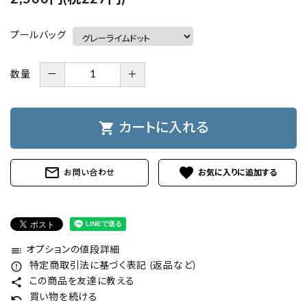
プールバッグ
数量
－
＋
shopping_cart
カートに入れる
mail_outline
favorite
お問い合わせ
toc
オプションの値段詳細
error_outline
特定商取引法に基づく表記 (返品など)
share
この商品を友達に教える
undo
買い物を続ける