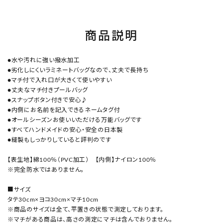
商品説明
●水や汚れに強い撥水加工
●劣化しにくいラミネートバッグなので、丈夫で長持ち
●マチ付で入れ口が大きくて使いやすい
●丈夫なマチ付きプールバッグ
●スナップボタン付きで安心♪
●内側にお名前を記入できるネームタグ付
●オールシーズンお使いいただける万能バッグです
●すべてハンドメイドの安心・安全の日本製
●縫製もしっかりしていると評判のです
【表生地】綿100％（PVC加工） 【内側】ナイロン100％
※完全防水ではありません。
■サイズ
タテ30cm×ヨコ30cm×マチ10cm
※商品のサイズは全て、平置きの状態で測定しております。
※マチがある商品は、高さの測定にマチは含んでおりません。