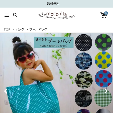
送料無料
0
menu
search
TOP
>
バック
>
プールバッグ
search
ACCOUNT MENU
ようこそ ゲスト 様
meeting_room
person
ログイン
新規会員登録
カテゴリーから探す
グループから探す
ご利用ガイド