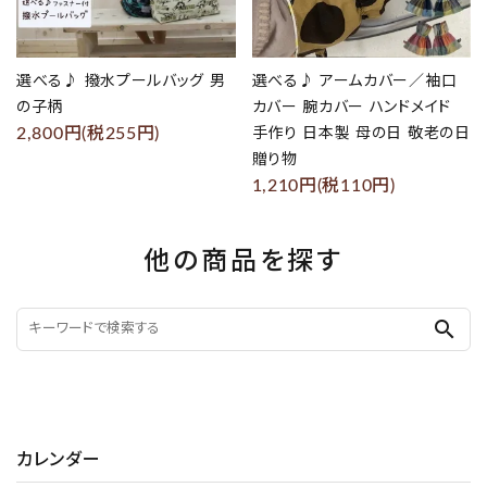
選べる♪ 撥水プールバッグ 男
選べる♪ アームカバー／袖口
の子柄
カバー 腕カバー ハンドメイド
2,800円(税255円)
手作り 日本製 母の日 敬老の日
贈り物
1,210円(税110円)
他の商品を探す
search
カレンダー