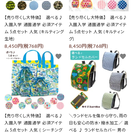
プライバシーポリシー
【売り尽くし大特価】 選べる♪
【売り尽くし大特価】 選べる♪
特定商取引法について
入園入学 通園通学 必須アイテ
入園入学 通園通学 必須アイテ
ム 5点セット 人気 (キルティング
ム 5点セット 人気 (キルティン
お問い合わせ
生地)
グ)
8,450円(税768円)
8,450円(税768円)
favorite
favorite
Instagram
【売り尽くし大特価】 選べる♪
＼ランドセルを傷から守り、雨の
入園入学 通園通学 必須アイテ
日も安心の防水・撥水加工／ 選
ム 5点セット 人気 ( シーチング
べる ♪ ランドセルカバー 男の