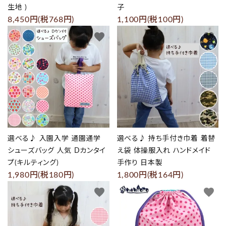
生地 )
子
8,450円(税768円)
1,100円(税100円)
favorite
favorite
選べる♪ 入園入学 通園通学
選べる♪ 持ち手付き巾着 着替
シューズバッグ 人気 Dカンタイ
え袋 体操服入れ ハンドメイド
プ(キルティング)
手作り 日本製
1,980円(税180円)
1,800円(税164円)
favorite
favorite