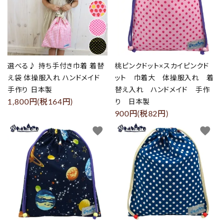
選べる♪ 持ち手付き巾着 着替
桃ピンクドット×スカイピンクド
え袋 体操服入れ ハンドメイド
ット 巾着大 体操服入れ 着
手作り 日本製
替え入れ ハンドメイド 手作
1,800円(税164円)
り 日本製
900円(税82円)
favorite
favorite