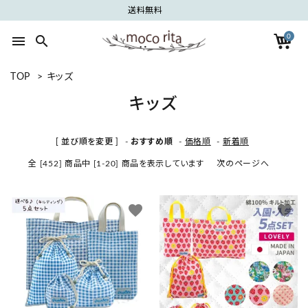
送料無料
0
menu
search
TOP
>
キッズ
search
キッズ
ACCOUNT MENU
[ 並び順を変更 ]
-
おすすめ順
-
価格順
-
新着順
ようこそ ゲスト 様
全 [452] 商品中 [1-20] 商品を表示しています
次のページへ
meeting_room
person
ログイン
新規会員登録
favorite
favorite
カテゴリーから探す
グループから探す
ご利用ガイド