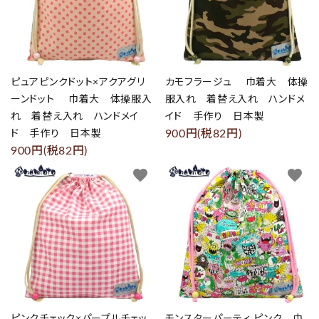
ピュアピンクドット×アクアグリ
カモフラージュ 巾着大 体操
ーンドット 巾着大 体操服入
服入れ 着替え入れ ハンドメ
れ 着替え入れ ハンドメイ
イド 手作り 日本製
900円(税82円)
ド 手作り 日本製
900円(税82円)
favorite
favorite
ピンクチェック×パープルチェッ
モンスターパーティ ピンク 巾