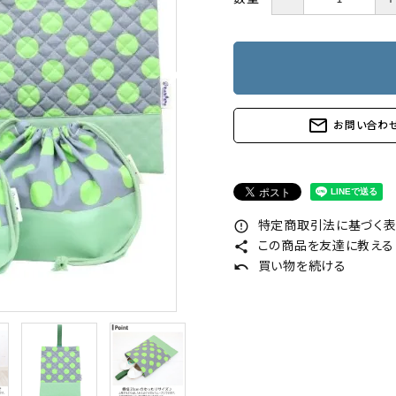
mail_outline
お問い合わ
error_outline
特定商取引法に基づく表記
share
この商品を友達に教える
undo
買い物を続ける