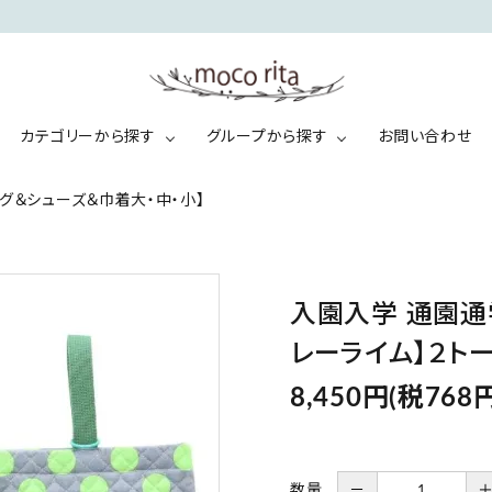
カテゴリーから探す
グループから探す
お問い合わせ
グ＆シューズ＆巾着大・中・小】
キ
マ
バッグ
帆布・レザー
ッ
マ
ズ
＆
パ
ランチョン・クロス
入園・入学セット
パ
入園入学 通園通学
レーライム】２ト
8,450円(税768円
数量
－