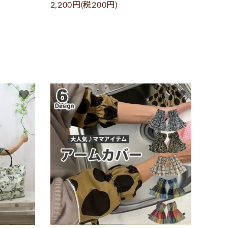
2,200円(税200円)
favorite
favorite