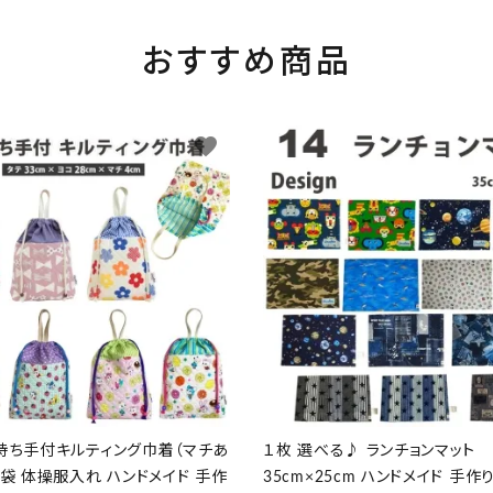
おすすめ商品
favorite
持ち手付キルティング巾着（マチあ
１枚 選べる♪ ランチョンマット
え袋 体操服入れ ハンドメイド 手作
35cm×25cm ハンドメイド 手作