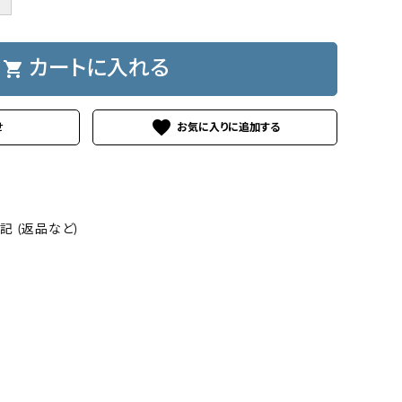
shopping_cart
カートに入れる
favorite
せ
 (返品など)