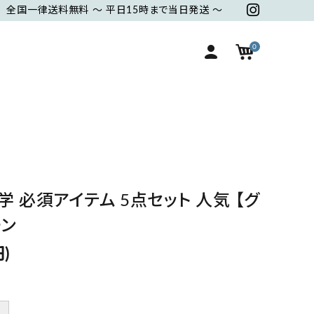
全国一律送料無料 ～ 平日15時まで当日発送 ～
0
ベ
ギ
ケース・カバー
巾着・ポーチ
ビ
フ
ー
ト
ベビーアイテム
その他
 必須アイテム 5点セット 人気 【グ
ーン
)
＋