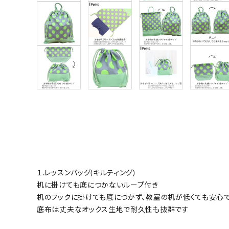
１.レッスンバッグ(キルティング)
机に掛けても底につかないループ付き
机のフックに掛けても底につかず、教室の机が低くても安心
底布は丈夫なオックス生地で耐久性も抜群です