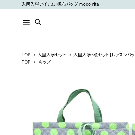
入園入学アイテム・帆布バッグ moco rita
menu
search
ACCOUNT MENU
TOP
>
入園入学セット
>
入園入学5点セット【レッスンバッ
ようこそ ゲスト 様
TOP
>
キッズ
meeting_room
person
ログイン
新規会員登録
フリーワードから探す
カテゴリーから探す
グループから探す