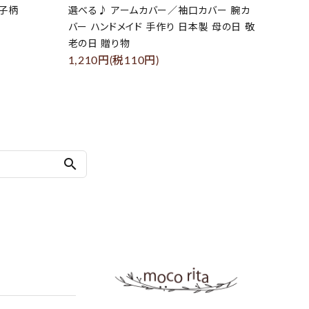
の子柄
選べる♪ アームカバー／袖口カバー 腕カ
バー ハンドメイド 手作り 日本製 母の日 敬
老の日 贈り物
1,210円(税110円)
search