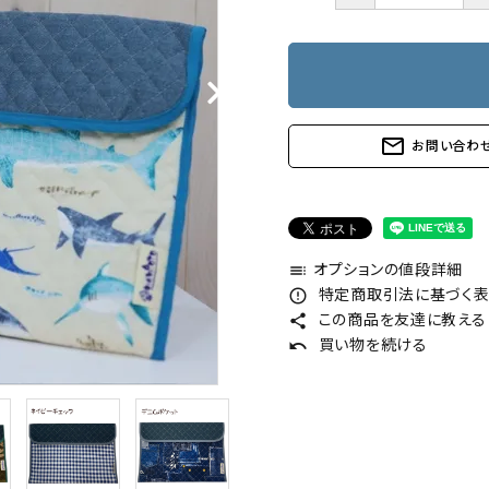
mail_outline
お問い合わ
toc
オプションの値段詳細
error_outline
特定商取引法に基づく表記
share
この商品を友達に教える
undo
買い物を続ける