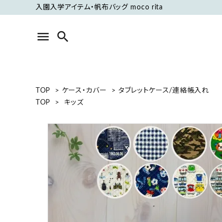
入園入学アイテム・帆布バッグ moco rita
menu
search
ACCOUNT MENU
TOP
>
ケース・カバー
>
タブレットケース/連絡帳入れ
ようこそ ゲスト 様
TOP
>
キッズ
meeting_room
person
ログイン
新規会員登録
フリーワードから探す
カテゴリーから探す
グループから探す