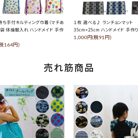
持ち手付キルティング巾着（マチあ
１枚 選べる♪ ランチョンマット
え袋 体操服入れ ハンドメイド 手作
35cm×25cm ハンドメイド 手作
1,000円(税91円)
(税164円)
売れ筋商品
favorite