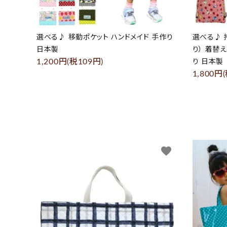
選べる♪ 移動ポケット ハンドメイド 手作り
選べる♪ 
日本製
り） 着替
1,200円(税109円)
り 日本製
1,800円
favorite