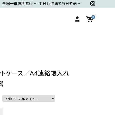
全国一律送料無料 ～ 平日15時まで当日発送 ～
0
ベ
ギ
ケース・カバー
巾着・ポーチ
ビ
フ
ー
ト
ベビーアイテム
その他
ットケース／A4連絡帳入れ
)
＋