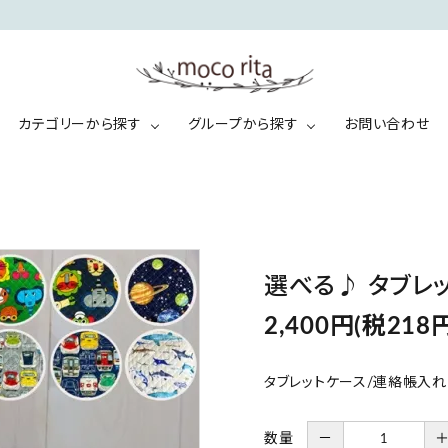
カテゴリーから探す
グループから探す
お問い合わせ
キ
マ
バッグ
帆布・レザー
ッ
マ
ズ
＆
パ
ランチョン・クロス
入園・入学セット
パ
選べる♪ タブレ
2,400円(税218円
タブレットケース/連絡帳入れ
数量
－