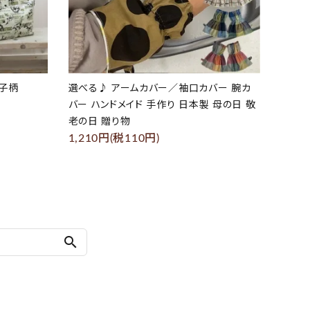
の子柄
選べる♪ アームカバー／袖口カバー 腕カ
バー ハンドメイド 手作り 日本製 母の日 敬
老の日 贈り物
1,210円(税110円)
search