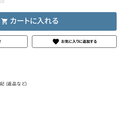
shopping_cart
カートに入れる
favorite
せ
 (返品など)