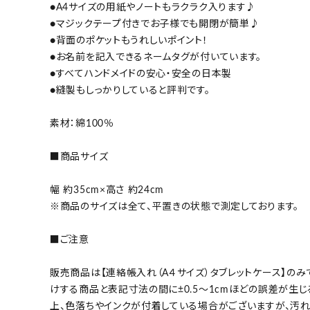
●A4サイズの用紙やノートもラクラク入ります♪
●マジックテープ付きでお子様でも開閉が簡単♪
●背面のポケットもうれしいポイント！
●お名前を記入できるネームタグが付いています。
●すべてハンドメイドの安心・安全の日本製
●縫製もしっかりしていると評判です。
素材：綿100％
■商品サイズ
幅 約35cm×高さ 約24cm
※商品のサイズは全て、平置きの状態で測定しております。
■ご注意
販売商品は【連絡帳入れ（A４サイズ）タブレットケース】の
けする商品と表記寸法の間に±0.5～1cmほどの誤差が生
上、色落ちやインクが付着している場合がございますが、汚れ