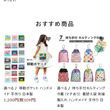
おります。
おすすめ商品
favorite
favorite
選べる♪ 移動ポケット ハンドメ
選べる♪ 持ち手付キルティング
イド 手作り 日本製
巾着（マチあり） 着替え袋 体操
1,200円(税109円)
服入れ ハンドメイド 手作り 日
本製