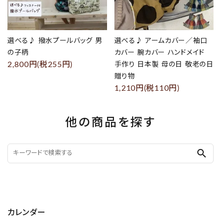
選べる♪ 撥水プールバッグ 男
選べる♪ アームカバー／袖口
の子柄
カバー 腕カバー ハンドメイド
2,800円(税255円)
手作り 日本製 母の日 敬老の日
贈り物
1,210円(税110円)
他の商品を探す
search
カレンダー