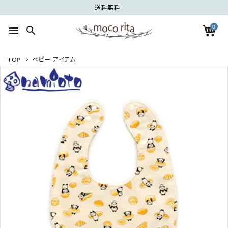
送料無料
0
menu
search
TOP
>
ベビー アイテム
search
ACCOUNT MENU
ようこそ ゲスト 様
meeting_room
person
ログイン
新規会員登録
カテゴリーから探す
グループから探す
ご利用ガイド