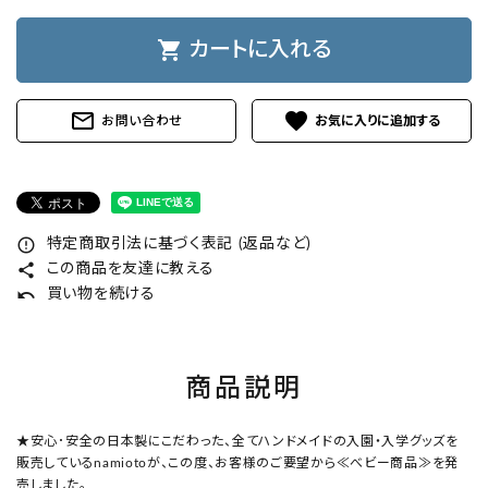
shopping_cart
カートに入れる
mail_outline
favorite
お問い合わせ
error_outline
特定商取引法に基づく表記 (返品など)
share
この商品を友達に教える
undo
買い物を続ける
商品説明
★安心･安全の日本製にこだわった、全てハンドメイドの入園・入学グッズを
販売しているnamiotoが、この度、お客様のご要望から≪べビー商品≫を発
売しました。