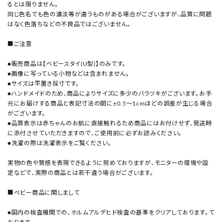
るとは限りません。
同じ色名でも色の濃淡等が違うものがある場合がございますが、品質に問題
はなく色落ちなどの不良品ではございません。
■ご注意
●販売商品は【ベビースタイ(U型)】のみです。
●画像に写っている小物などは含まれません。
●サイズは平置き採寸です。
●ハンドメイドのため、商品によりサイズに多少のバラツキがございます。お手
元にお届けする商品と表記寸法の間に±0.5～1cmほどの誤差が生じる場合
がございます。
●品質表示は赤ちゃんのお肌に直接触れるため商品にはお付けせず、発送時
に添付させていただきますので、ご使用前に必ずお読みください。
●洗濯の際は洗濯表示をご覧ください。
実物の色や質感を表現できるように努めておりますが、モニターの環境や設
定などで、実際の商品とは若干違う場合がございます。
■ベビー商品に関しまして
●国内の検査機関での、ホルムアルデヒド検査の基準をクリアしております。て