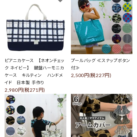
ピアニカケース 【ネオンチェッ
プールバッグ ≪スナップボタン
ク ネイビー】 鍵盤ハーモニカ
付≫
2,500円(税227円)
ケース キルティン ハンドメ
イド 日本製 手作り
2,980円(税271円)
favorite
favorite