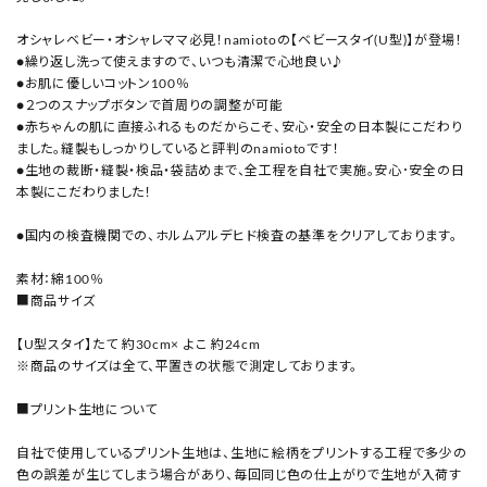
オシャレベビー・オシャレママ必見！namiotoの【ベビースタイ(U型)】が登場！
●繰り返し洗って使えますので、いつも清潔で心地良い♪
●お肌に優しいコットン100％
●２つのスナップボタンで首周りの調整が可能
●赤ちゃんの肌に直接ふれるものだからこそ、安心・安全の日本製にこだわり
ました。縫製もしっかりしていると評判のnamiotoです！
●生地の裁断・縫製・検品・袋詰めまで、全工程を自社で実施。安心･安全の日
本製にこだわりました！
●国内の検査機関での、ホルムアルデヒド検査の基準をクリアしております。
素材：綿100％
■商品サイズ
【U型スタイ】たて 約30cm× よこ 約24cm
※商品のサイズは全て、平置きの状態で測定しております。
■プリント生地について
自社で使用しているプリント生地は、生地に絵柄をプリントする工程で多少の
色の誤差が生じてしまう場合があり、毎回同じ色の仕上がりで生地が入荷す