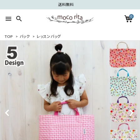
送料無料
0
menu
search
TOP
>
バック
>
レッスンバッグ
search
ACCOUNT MENU
ようこそ ゲスト 様
meeting_room
person
ログイン
新規会員登録
カテゴリーから探す
グループから探す
ご利用ガイド