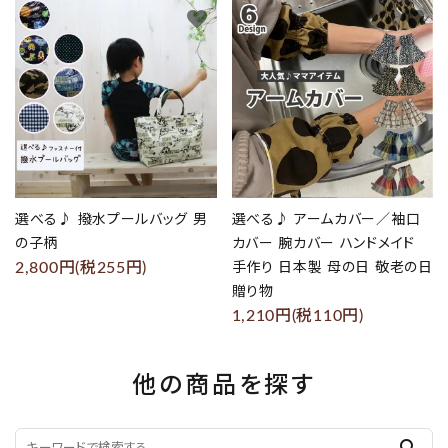
favorite
favorite
選べる♪ 撥水プールバッグ 男
選べる♪ アームカバー／袖口
の子柄
カバー 腕カバー ハンドメイド
2,800円(税255円)
手作り 日本製 母の日 敬老の日
贈り物
1,210円(税110円)
他の商品を探す