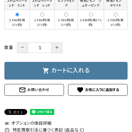
ストロベリーラ
ストロベリーラ
ピンクチェッ
喫茶レモン シ
喫茶レモン
ンド ミント
ンド レッド
ク
ュガーピンク
ホワイト
2,980円(税
2,980円(税
2,980円(税
2,980円(税271
2,980円(税
271円)
271円)
271円)
円)
271円)
数量
－
＋
shopping_cart
カートに入れる
mail_outline
favorite
お問い合わせ
toc
オプションの値段詳細
error_outline
特定商取引法に基づく表記 (返品など)