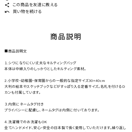
share
この商品を友達に教える
undo
買い物を続ける
商品説明
■商品説明文
１.シワになりにくい丈夫なキルティングバッグ
本体は中綿入りのしっかりとしたキルティング素材。
2.小学校・幼稚園・保育園からの一般的な指定サイズ30×40cm
大判の絵本やスケッチブックなどがすっぽり入る定番サイズ。名札を付けるD
カンも付属しています。
３.内側にネームタグ付き
プライバシーに配慮し、ネームタグは内側に付いております。
４.洗濯機でのお洗濯もOK
全てハンドメイド、安心・安全の日本製で長く愛用していただけます。繰り返し