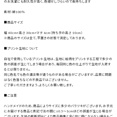
のお洗濯にも耐久性が高く、色褪せしづらいので長持ちします
素材：綿100％
■商品サイズ
幅 40cm×高さ 30cm×マチ 6cm（持ち手の高さ 10cm）
※商品のサイズは全て、平置きの状態で測定しております。
■プリント生地について
自社で使用しているプリント生地は、生地に絵柄をプリントする工程で多少の
色の誤差が生じてしまう場合があり、毎回同じ色の仕上がりで生地が入荷す
るとは限りません。
同じ色名でも色の濃淡等が違うものがある場合がございますが、品質に問題
はなく色落ちなどの不良品ではございません。
ご了承いただきますよう、よろしくお願い致します。
■ご注意
ハンドメイドのため、商品によりサイズに多少のバラツキがございます。お手元
にお届けする商品と表記寸法の間に±0.5〜1cmほどの誤差が生じる場合が
ございます。生地の裁断部分により商品画像と全く同じ柄にならない場合もご