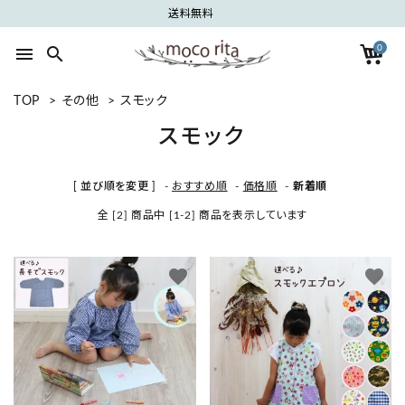
送料無料
0
menu
search
TOP
>
その他
>
スモック
search
スモック
ACCOUNT MENU
[ 並び順を変更 ]
-
おすすめ順
-
価格順
-
新着順
ようこそ ゲスト 様
全 [2] 商品中 [1-2] 商品を表示しています
meeting_room
person
ログイン
新規会員登録
favorite
favorite
カテゴリーから探す
グループから探す
ご利用ガイド