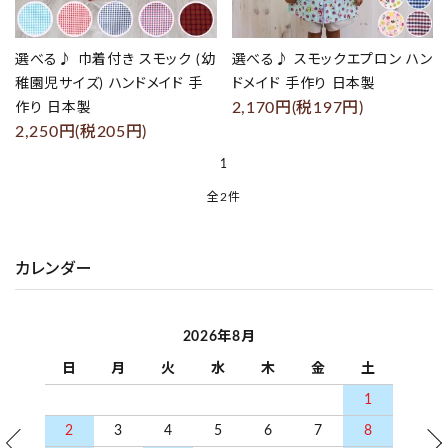
プライバシーポリシー
選べる♪ 巾着付き スモック (幼
選べる♪ スモックエプロン ハン
特定商取引法について
稚園児サイズ) ハンドメイド 手
ドメイド 手作り 日本製
2,170円(税197円)
作り 日本製
2,250円(税205円)
お問い合わせ
1
Instagram
全2件
カレンダー
キーワード
2026年8月
カテゴリー
日
月
火
水
木
金
土
1
2
3
4
5
6
7
8