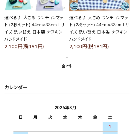
プライバシーポリシー
選べる♪ 大きめ ランチョンマッ
選べる♪ 大きめ ランチョンマッ
特定商取引法について
ト (2枚セット) 44cm×33cm Lサ
ト (2枚セット) 44cm×33cm Lサ
イズ 洗い替え 日本製 ナフキン
イズ 洗い替え 日本製 ナフキン
お問い合わせ
ハンドメイド
ハンドメイド
2,100円(税191円)
2,100円(税191円)
1
Instagram
全2件
カレンダー
キーワード
2026年8月
カテゴリー
日
月
火
水
木
金
土
1