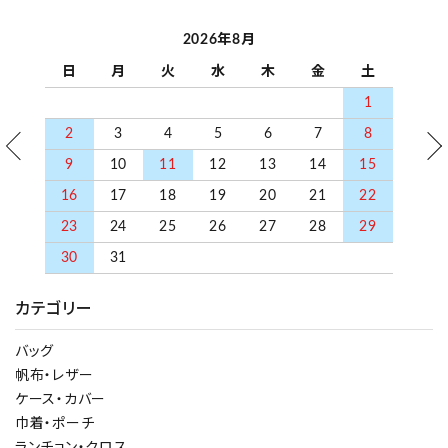
2026年8月
カテゴリー
日
月
火
水
木
金
土
1
2
3
4
5
6
7
8
9
10
11
12
13
14
15
検索する
16
17
18
19
20
21
22
23
24
25
26
27
28
29
30
31
カテゴリー
バッグ
帆布・レザー
ケース・カバー
巾着・ポーチ