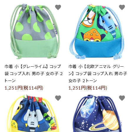
favorite
favorite
巾着 小 【グレーライム】 コップ
巾着 小 【北欧アニマル グリー
袋 コップ入れ 男の子 女の子 ２
ン】 コップ袋 コップ入れ 男の子
トーン
女の子 ２トーン
1,251円(税114円)
1,251円(税114円)
favorite
favorite