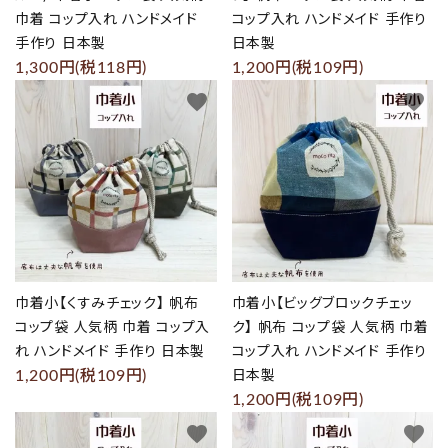
巾着 コップ入れ ハンドメイド
コップ入れ ハンドメイド 手作り
手作り 日本製
日本製
1,300円(税118円)
1,200円(税109円)
favorite
favorite
巾着小【くすみチェック】 帆布
巾着小【ビッグブロックチェッ
コップ袋 人気柄 巾着 コップ入
ク】 帆布 コップ袋 人気柄 巾着
れ ハンドメイド 手作り 日本製
コップ入れ ハンドメイド 手作り
1,200円(税109円)
日本製
1,200円(税109円)
favorite
favorite